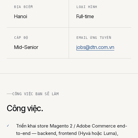
ĐỊA ĐIỂM
LOẠI HÌNH
Hanoi
Full-time
CẤP ĐỘ
EMAIL ỨNG TUYỂN
Mid–Senior
jobs@dtn.com.vn
CÔNG VIỆC BẠN SẼ LÀM
Công việc.
Triển khai store Magento 2 / Adobe Commerce end-
to-end — backend, frontend (Hyvä hoặc Luma),