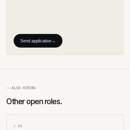
Send application
→
ALSO HIRING
Other open roles.
/ 01