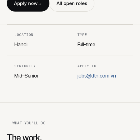
Apply now
→
All open roles
LOCATION
TYPE
Hanoi
Full-time
SENIORITY
APPLY TO
Mid–Senior
jobs@dtn.com.vn
WHAT YOU'LL DO
The work.