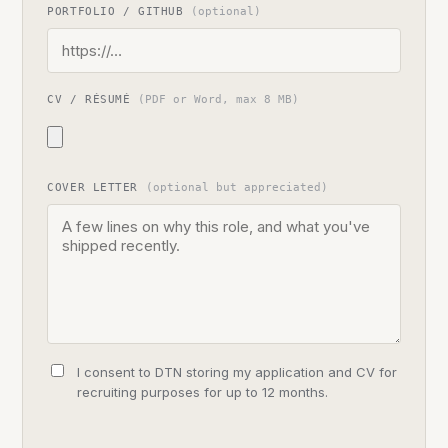
PORTFOLIO / GITHUB
(optional)
CV / RÉSUMÉ
(PDF or Word, max 8 MB)
COVER LETTER
(optional but appreciated)
I consent to DTN storing my application and CV for
recruiting purposes for up to 12 months.