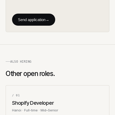
Send application
→
ALSO HIRING
Other open roles.
/ 01
Shopify Developer
Hanoi · Full-time · Mid–Senior