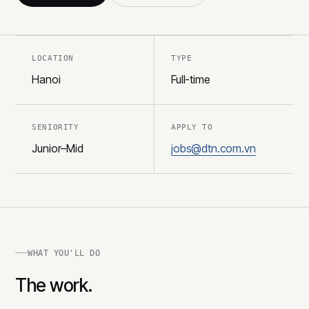
LOCATION
TYPE
Hanoi
Full-time
SENIORITY
APPLY TO
Junior–Mid
jobs@dtn.com.vn
WHAT YOU'LL DO
The work.