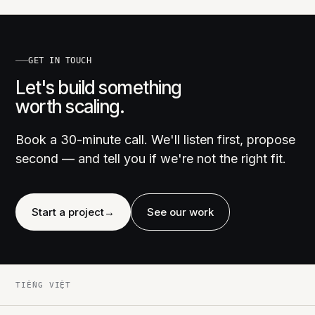
GET IN TOUCH
Let's build something
worth scaling.
Book a 30-minute call. We'll listen first, propose
second — and tell you if we're not the right fit.
Start a project
→
See our work
TIẾNG VIỆT