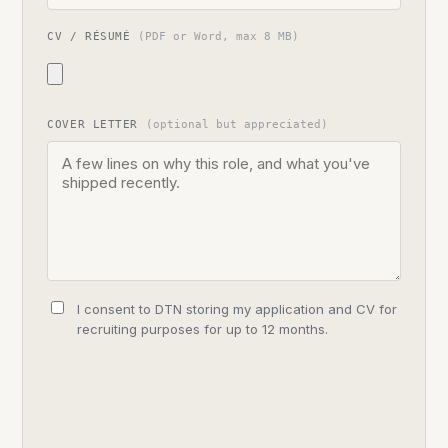
CV / RÉSUMÉ
(PDF or Word, max 8 MB)
COVER LETTER
(optional but appreciated)
I consent to DTN storing my application and CV for
recruiting purposes for up to 12 months.