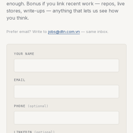
enough. Bonus if you link recent work — repos, live
stores, write-ups — anything that lets us see how
you think.
Prefer email? Write to
jobs@dtn.com.vn
— same inbox.
YOUR NAME
EMAIL
PHONE
(optional)
LINKEDIN
(optional)