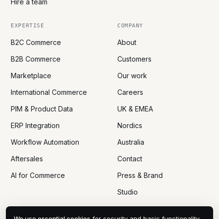
Hire a team
EXPERTISE
COMPANY
B2C Commerce
About
B2B Commerce
Customers
Marketplace
Our work
International Commerce
Careers
PIM & Product Data
UK & EMEA
ERP Integration
Nordics
Workflow Automation
Australia
Aftersales
Contact
AI for Commerce
Press & Brand
Studio
We use essential cookies
for security and basic functionality.