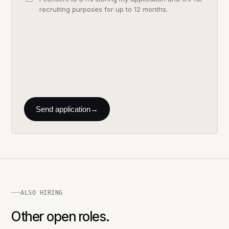
recruiting purposes for up to 12 months.
Send application
→
ALSO HIRING
Other open roles.