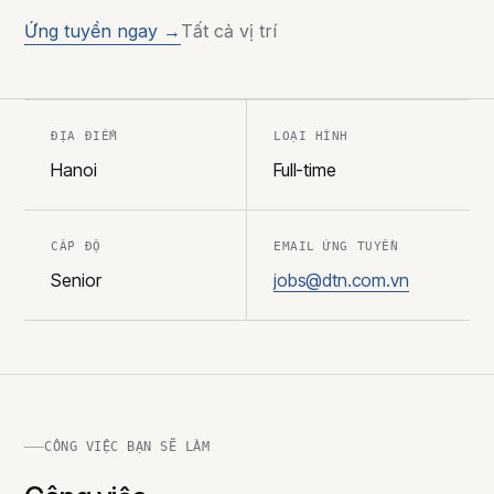
Ứng tuyển ngay →
Tất cả vị trí
ĐỊA ĐIỂM
LOẠI HÌNH
Hanoi
Full-time
CẤP ĐỘ
EMAIL ỨNG TUYỂN
Senior
jobs@dtn.com.vn
CÔNG VIỆC BẠN SẼ LÀM