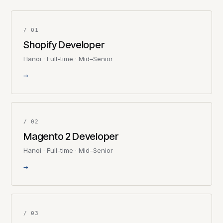
/ 01
Shopify Developer
Hanoi · Full-time · Mid–Senior
→
/ 02
Magento 2 Developer
Hanoi · Full-time · Mid–Senior
→
/ 03