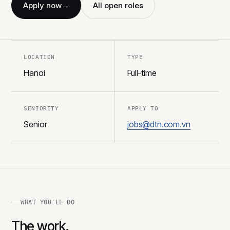
Apply now
→
All open roles
LOCATION
TYPE
Hanoi
Full-time
SENIORITY
APPLY TO
Senior
jobs@dtn.com.vn
WHAT YOU'LL DO
The work.