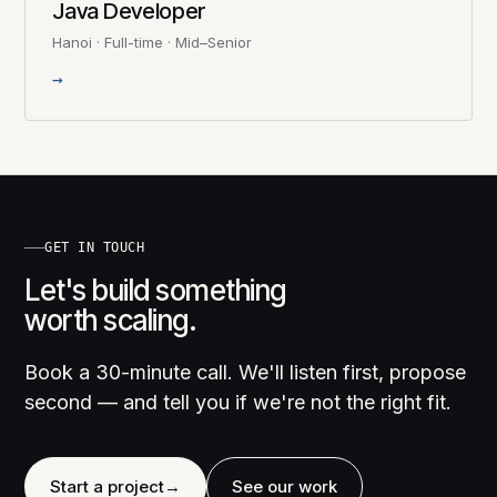
Java Developer
Hanoi · Full-time · Mid–Senior
→
GET IN TOUCH
Let's build something
worth scaling.
Book a 30-minute call. We'll listen first, propose
second — and tell you if we're not the right fit.
Start a project
→
See our work