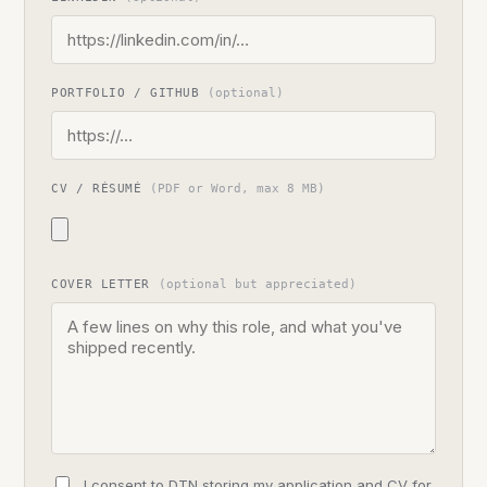
PORTFOLIO / GITHUB
(optional)
CV / RÉSUMÉ
(PDF or Word, max 8 MB)
COVER LETTER
(optional but appreciated)
I consent to DTN storing my application and CV for